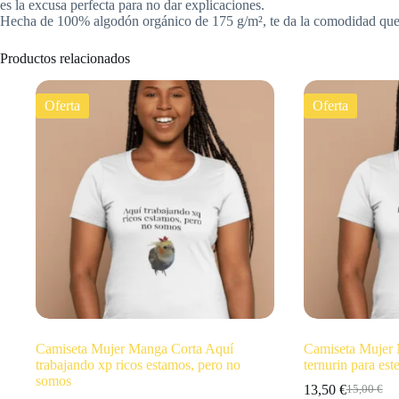
es la excusa perfecta para no dar explicaciones.
Hecha de 100% algodón orgánico de 175 g/m², te da la comodidad que ne
Productos relacionados
Oferta
Oferta
Camiseta Mujer Manga Corta Aquí
Camiseta Mujer
trabajando xp ricos estamos, pero no
ternurin para est
somos
13,50
€
15,00
€