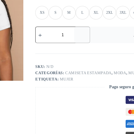
XS
S
M
L
XL
2XL
3XL
SKU:
N/D
CATEGORÍAS:
CAMISETA ESTAMPADA
,
MODA
,
MU
ETIQUETA:
MUJER
Pago seguro 