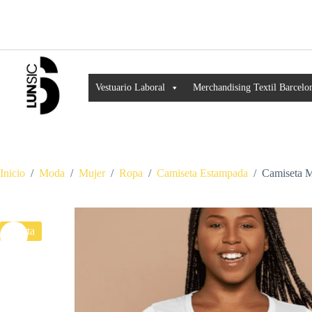
Vestuario Laboral
Merchandising Textil Barcelo
Inicio
/
Moda
/
Mujer
/
Ropa
/
Camiseta Estampada
/
Camiseta M
Oferta