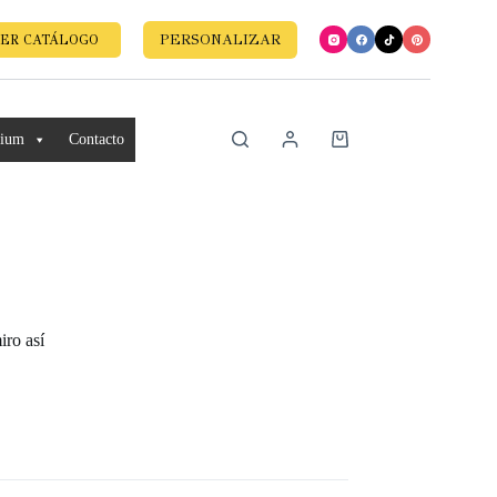
PERSONALIZAR
ER CATÁLOGO
mium
Contacto
ro así