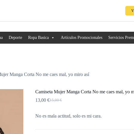
V
na
Deporte
Ropa Basica
Artículos Promocionales
Servicios Pre
ujer Manga Corta No me caes mal, yo miro así
Camiseta Mujer Manga Corta No me caes mal, yo mi
13,00
€
15,00
€
No es mala actitud, solo es mi cara.