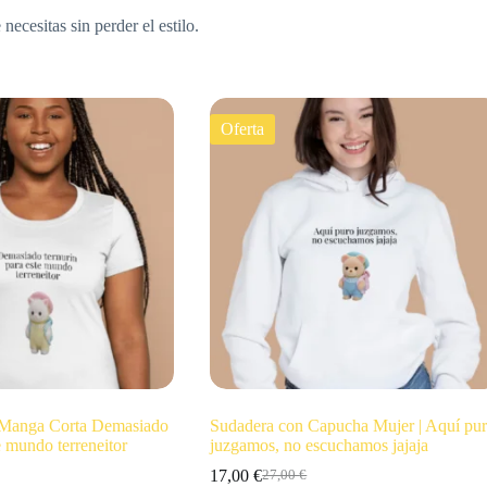
cesitas sin perder el estilo.
Oferta
 Manga Corta Demasiado
Sudadera con Capucha Mujer | Aquí pu
e mundo terreneitor
juzgamos, no escuchamos jajaja
17,00
€
27,00
€