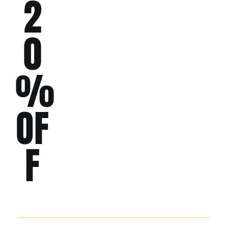
2
0
%
OF
F