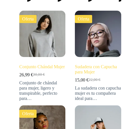
Oferta
Oferta
Conjunto Chándal Mujer
Sudadera con Capucha
para Mujer
26,99
€
30,00
€
15,00
€
22,00
€
Conjunto de chándal
para mujer, ligero y
La sudadera con capucha
transpirable, perfecto
mujer es tu compañera
para…
ideal para…
Oferta