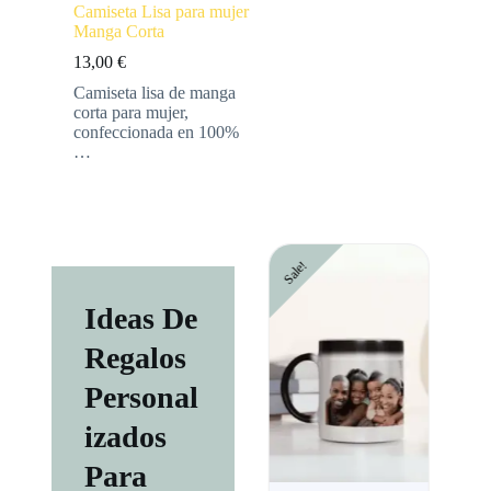
Camiseta Lisa para mujer
Manga Corta
13,00
€
Camiseta lisa de manga
corta para mujer,
confeccionada en 100%
…
Sale!
Sale!
Sa
Ideas De
Regalos
Personal
Izados
Para