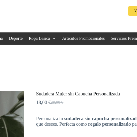
V
na
Deporte
Ropa Basica
Artículos Promocionales
Servicios Pre
Sudadera Mujer sin Capucha Personalizada
18,00
€
28,00
€
Personaliza tu
sudadera sin capucha
personaliza
que desees. Perfecta como
regalo personalizado
par