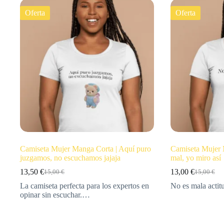
Oferta
Oferta
Camiseta Mujer Manga Corta | Aquí puro
Camiseta Mujer
juzgamos, no escuchamos jajaja
mal, yo miro así
13,50
€
13,00
€
15,00
€
15,00
€
La camiseta perfecta para los expertos en
No es mala actitu
opinar sin escuchar.…