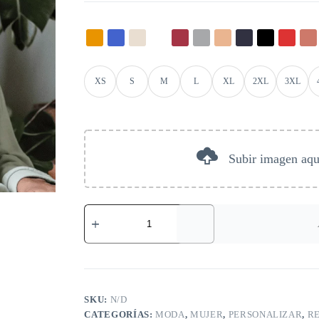
XS
S
M
L
XL
2XL
3XL
Subir imagen aqu
SKU:
N/D
CATEGORÍAS:
MODA
,
MUJER
,
PERSONALIZAR
,
R