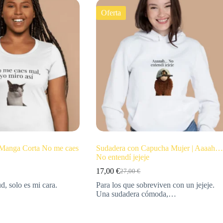
Oferta
 Manga Corta No me caes
Sudadera con Capucha Mujer | Aaaah
No entendí jejeje
17,00
€
27,00
€
d, solo es mi cara.
Para los que sobreviven con un jejeje.
Una sudadera cómoda,…