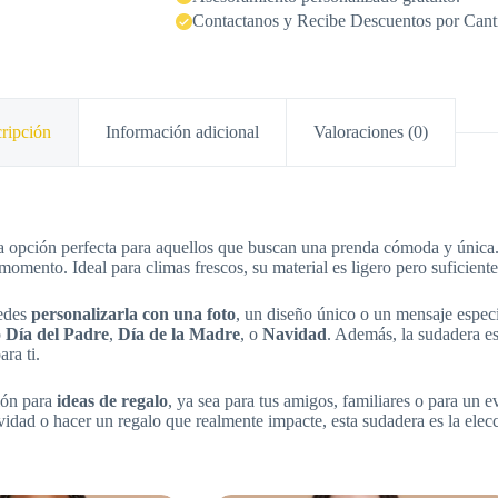
Contactanos y Recibe Descuentos por Cant
ripción
Información adicional
Valoraciones (0)
a opción perfecta para aquellos que buscan una prenda cómoda y únic
 momento. Ideal para climas frescos, su material es ligero pero suficien
edes
personalizarla con una foto
, un diseño único o un mensaje especia
o
Día del Padre
,
Día de la Madre
, o
Navidad
. Además, la sudadera es
ra ti.
ión para
ideas de regalo
, ya sea para tus amigos, familiares o para un e
vidad o hacer un regalo que realmente impacte, esta sudadera es la elec