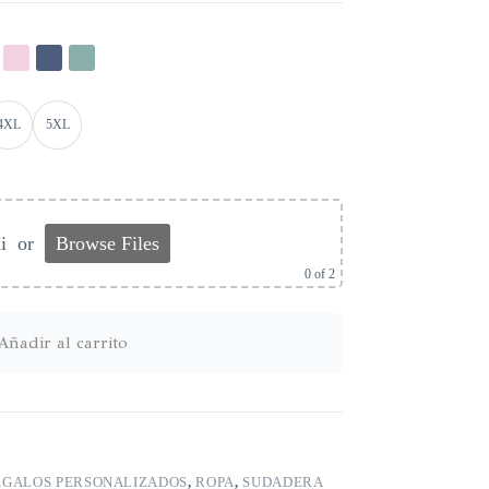
4XL
5XL
i
or
Browse Files
0
of 2
Añadir al carrito
EGALOS PERSONALIZADOS
,
ROPA
,
SUDADERA