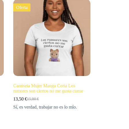
Oferta
…
Camiseta Mujer Manga Corta Los
rumores son ciertos no me gusta currar
13,50
€
15,00
€
Sí, es verdad, trabajar no es lo mío.