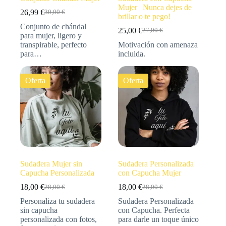
Mujer | Nunca dejes de
26,99
€
30,00
€
brillar o te pego!
Conjunto de chándal
25,00
€
27,00
€
para mujer, ligero y
transpirable, perfecto
Motivación con amenaza
para…
incluida.
Oferta
Oferta
Sudadera Mujer sin
Sudadera Personalizada
Capucha Personalizada
con Capucha Mujer
18,00
€
18,00
€
28,00
€
28,00
€
Personaliza tu sudadera
Sudadera Personalizada
sin capucha
con Capucha. Perfecta
personalizada con fotos,
para darle un toque único