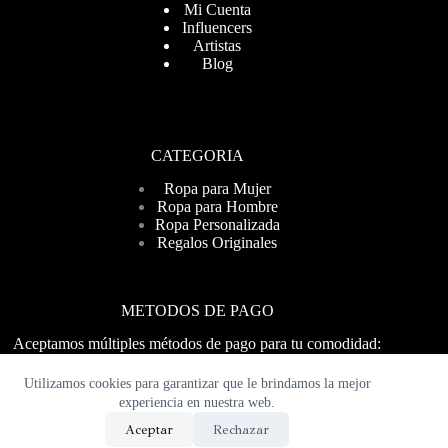
Mi Cuenta
Influencers
Artistas
Blog
CATEGORIA
Ropa para Mujer
Ropa para Hombre
Ropa Personalizada
Regalos Originales
METODOS DE PAGO
Aceptamos múltiples métodos de pago para tu comodidad:
Visa, MasterCard, PayPal y más. ¡Compra fácil y seguro!
Utilizamos cookies para garantizar que le brindamos la mejor
experiencia en nuestra web.
Políticas de Cookies
|
Política de Privacidad
|
Términos y
Aceptar
Rechazar
Condiciones
|
Políticas de Devoluciones
|
Aviso Legal
|