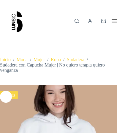
Inicio
/
Moda
/
Mujer
/
Ropa
/
Sudadera
/
Sudadera con Capucha Mujer | No quiero terapia quiero
venganza
Oferta