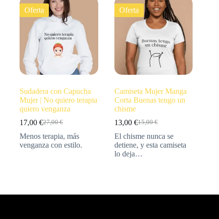
Oferta
Oferta
Sudadera con Capucha
Camiseta Mujer Manga
Mujer | No quiero terapia
Corta Buenas tengo un
quiero venganza
chisme
17,00
€
13,00
€
27,00
€
15,00
€
Menos terapia, más
El chisme nunca se
venganza con estilo.
detiene, y esta camiseta
lo deja…