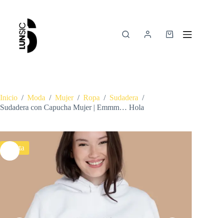
Inicio
/
Moda
/
Mujer
/
Ropa
/
Sudadera
/
Sudadera con Capucha Mujer | Emmm… Hola
Oferta