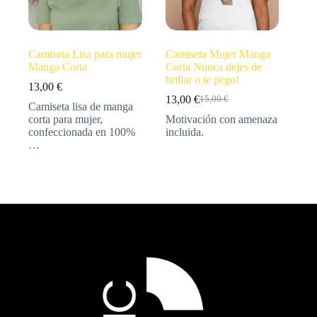
Camiseta Lisa para mujer
Camiseta Mujer Manga
Manga Corta
Corta Nunca dejes de
brillar o te pego!
13,00
€
13,00
€
15,00
€
Camiseta lisa de manga
corta para mujer,
Motivación con amenaza
confeccionada en 100%
incluida.
…