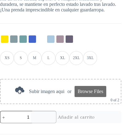
duradera, se mantiene en perfecto estado lavado tras lavado.
¡Una prenda imprescindible en cualquier guardarropa.
XS
S
M
L
XL
2XL
3XL
Subir imagen aqui
or
Browse Files
0
of 2
Añadir al carrito