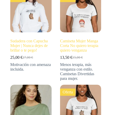
Sudadera con Capucha
Camiseta Mujer Manga
Mujer | Nunca dejes de
Corta No quiero terapia
brillar o te pego!
quiero venganza
25,00
€
13,50
€
27,00
€
15,00
€
Motivación con amenaza
Menos terapia, más
incluida.
venganza con estilo.
Camisetas Divertidas
para mujer.
Oferta