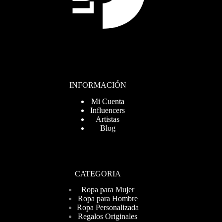
INFORMACIÓN
Mi Cuenta
Influencers
Artistas
Blog
CATEGORIA
Ropa para Mujer
Ropa para Hombre
Ropa Personalizada
Regalos Originales