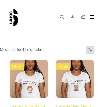
Mostrando los 12 resultados
Oferta
Oferta
Camiseta Mujer Manga
Camiseta Mujer Manga