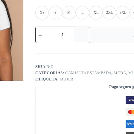
XS
S
M
L
XL
2XL
3XL
SKU:
N/D
CATEGORÍAS:
CAMISETA ESTAMPADA
,
MODA
,
MU
ETIQUETA:
MUJER
Pago seguro 