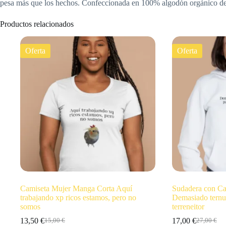
pesa más que los hechos. Confeccionada en 100% algodón orgánico de 17
Productos relacionados
Oferta
Oferta
Camiseta Mujer Manga Corta Aquí
Sudadera con Ca
trabajando xp ricos estamos, pero no
Demasiado ternu
somos
terreneitor
13,50
€
17,00
€
15,00
€
27,00
€