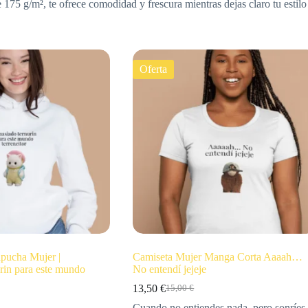
5 g/m², te ofrece comodidad y frescura mientras dejas claro tu estilo
Oferta
pucha Mujer |
Camiseta Mujer Manga Corta Aaaah…
rin para este mundo
No entendí jejeje
13,50
€
15,00
€
Cuando no entiendes nada, pero sonríes