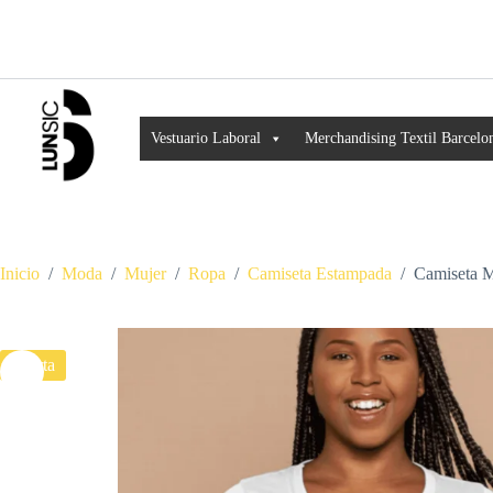
Vestuario Laboral
Merchandising Textil Barcelo
Inicio
/
Moda
/
Mujer
/
Ropa
/
Camiseta Estampada
/
Camiseta M
Oferta