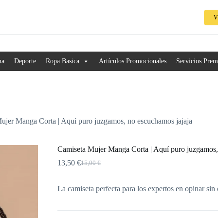
V
na
Deporte
Ropa Basica
Artículos Promocionales
Servicios Pre
ujer Manga Corta | Aquí puro juzgamos, no escuchamos jajaja
Camiseta Mujer Manga Corta | Aquí puro juzgamos,
13,50
€
15,00
€
La camiseta perfecta para los expertos en opinar sin 