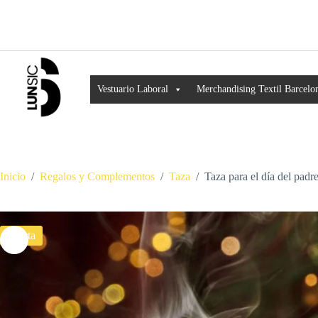
Vestuario Laboral
Merchandising Textil Barcelo
Inicio
/
Regalos y Complementos
/
Taza
/
Taza para el día del pad
Oferta