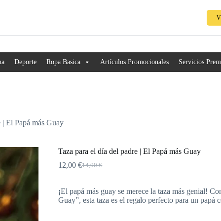
V
na
Deporte
Ropa Basica
Artículos Promocionales
Servicios Pre
re | El Papá más Guay
Taza para el día del padre | El Papá más Guay
12,00
€
14,00
€
¡El papá más guay se merece la taza más genial! C
Guay”, esta taza es el regalo perfecto para un papá c