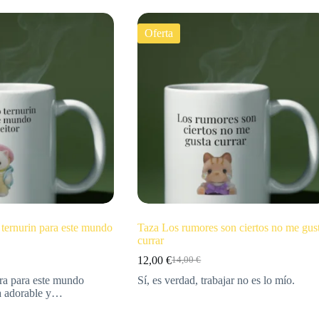
Oferta
ternurin para este mundo
Taza Los rumores son ciertos no me gus
currar
12,00
€
14,00
€
ra para este mundo
Sí, es verdad, trabajar no es lo mío.
za adorable y…