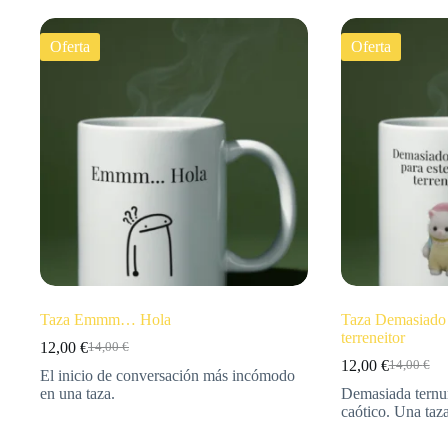
Oferta
Oferta
Taza Emmm… Hola
Taza Demasiado 
terreneitor
12,00
€
14,00
€
12,00
€
14,00
€
El inicio de conversación más incómodo
en una taza.
Demasiada ternu
caótico. Una ta