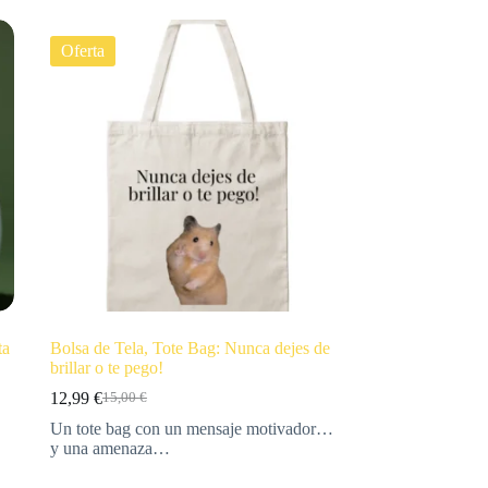
Oferta
ta
Bolsa de Tela, Tote Bag: Nunca dejes de
brillar o te pego!
12,99
€
15,00
€
Un tote bag con un mensaje motivador…
y una amenaza…