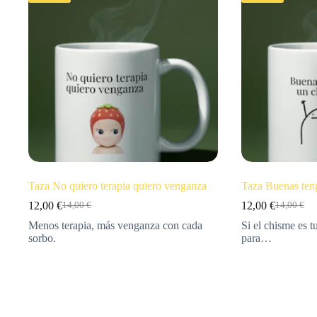
Taza No quiero terapia quiero venganza
Taza Buenas ten
12,00
€
12,00
€
14,00
€
14,00
€
Menos terapia, más venganza con cada
Si el chisme es tu
sorbo.
para…