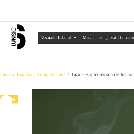
Vestuario Laboral
Merchandising Textil Barcelo
Inicio
/
Regalos y Complementos
/
Taza Los rumores son ciertos no 
Oferta