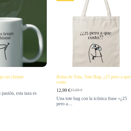
go un chisme
Bolsa de Tela, Tote Bag: ¿25 pero a que
costo
12,99
€
15,00
€
 pasión, esta taza es
Una tote bag con la icónica frase «¿25
pero a…