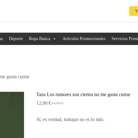
V
na
Deporte
Ropa Basica
Artículos Promocionales
Servicios Pre
me gusta currar
Taza Los rumores son ciertos no me gusta currar
12,00
€
14,00
€
Sí, es verdad, trabajar no es lo mío.