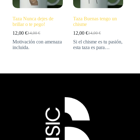
Taza Nunca dejes de
Taza Buenas tengo un
brillar o te pego!
chisme
12,00
€
12,00
€
14,00
€
14,00
€
Motivación con amenaza
Si el chisme es tu pasión,
incluida.
esta taza es para…