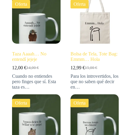
Oferta
Oferta
Taza Aaaah… No
Bolsa de Tela, Tote Bag:
entendí jejeje
Emmm… Hola
12,00
€
12,99
€
14,00
€
15,00
€
Cuando no entiendes
Para los introvertidos, los
pero finges que sí. Esta
que no saben qué decir
taza es…
en…
Oferta
Oferta