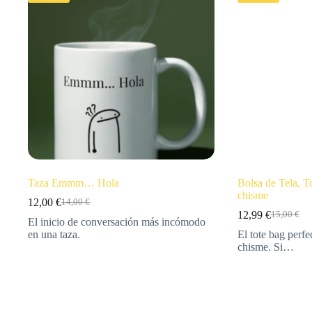
Taza Emmm… Hola
Bolsa de Tela, T
chisme
12,00
€
14,00
€
12,99
€
15,00
€
El inicio de conversación más incómodo
en una taza.
El tote bag perfe
chisme. Si…