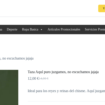
V
na
Deporte
Ropa Basica
Artículos Promocionales
Servicios Pre
, no escuchamos jajaja
Taza Aquí puro juzgamos, no escuchamos jajaja
12,00
€
14,00
€
Ideal para los reyes y reinas del chisme. Aquí juzg