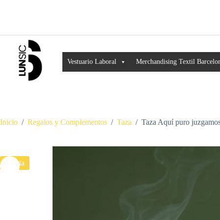
Vestuario Laboral
Merchandising Textil Barcelo
Inicio
/
Regalos y Complementos
/
Taza
/
Taza Aquí puro juzgamos
Oferta