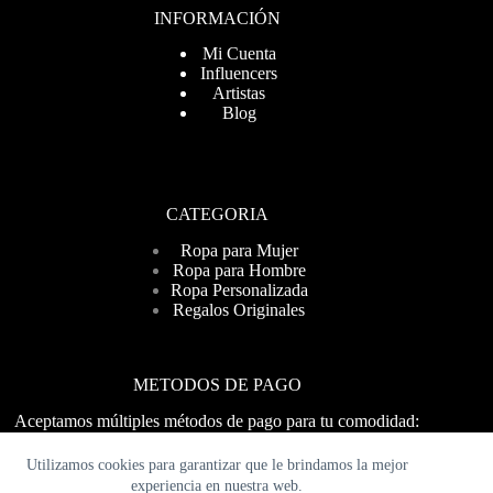
INFORMACIÓN
Mi Cuenta
Influencers
Artistas
Blog
CATEGORIA
Ropa para Mujer
Ropa para Hombre
Ropa Personalizada
Regalos Originales
METODOS DE PAGO
Aceptamos múltiples métodos de pago para tu comodidad:
Visa, MasterCard, PayPal y más. ¡Compra fácil y seguro!
Utilizamos cookies para garantizar que le brindamos la mejor
experiencia en nuestra web.