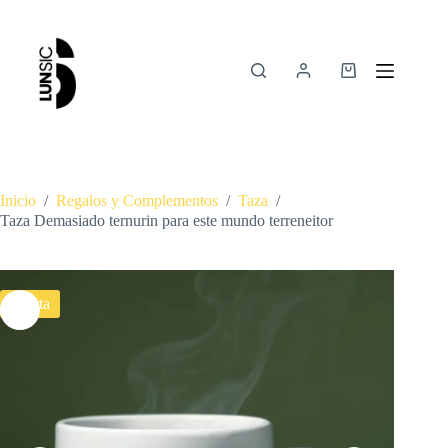
Inicio
/
Regalos y Complementos
/
Taza
/
Taza Demasiado ternurin para este mundo terreneitor
Oferta