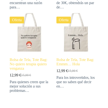
encuentran una razón
de 30€, obtendrás un par
para…
de…
Oferta
Oferta
Bolsa de Tela, Tote Bag:
Bolsa de Tela, Tote Bag:
No quiero terapia quiero
Emmm… Hola
venganza
12,99
€
15,00
€
12,99
€
15,00
€
Para los introvertidos, los
Para quienes creen que la
que no saben qué decir
mejor solución a sus
en…
problemas…