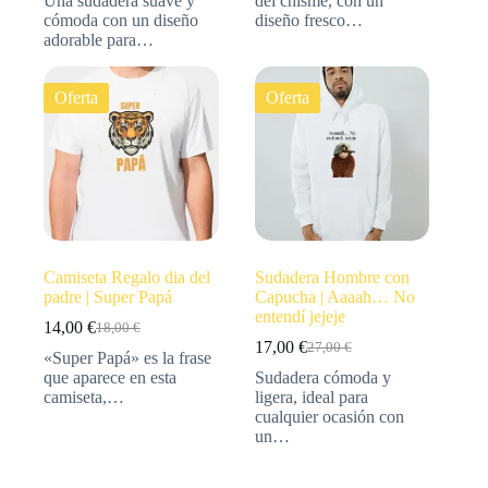
Una sudadera suave y
del chisme, con un
cómoda con un diseño
diseño fresco…
adorable para…
Oferta
Oferta
Camiseta Regalo dia del
Sudadera Hombre con
padre | Super Papá
Capucha | Aaaah… No
entendí jejeje
14,00
€
18,00
€
17,00
€
27,00
€
«Super Papá» es la frase
que aparece en esta
Sudadera cómoda y
camiseta,…
ligera, ideal para
cualquier ocasión con
un…