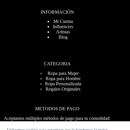
INFORMACIÓN
Mi Cuenta
Influencers
Artistas
Blog
CATEGORIA
Ropa para Mujer
Ropa para Hombre
Ropa Personalizada
Regalos Originales
METODOS DE PAGO
Aceptamos múltiples métodos de pago para tu comodidad:
Visa, MasterCard, PayPal y más. ¡Compra fácil y seguro!
Utilizamos cookies para garantizar que le brindamos la mejor