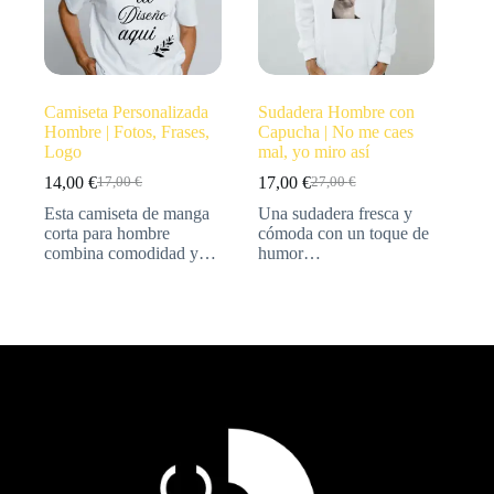
Camiseta Personalizada
Sudadera Hombre con
Hombre | Fotos, Frases,
Capucha | No me caes
Logo
mal, yo miro así
14,00
€
17,00
€
17,00
€
27,00
€
Esta camiseta de manga
Una sudadera fresca y
corta para hombre
cómoda con un toque de
combina comodidad y…
humor…