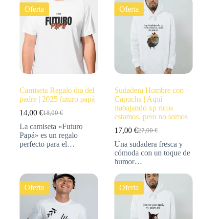
Oferta
Oferta
Camiseta Regalo dia del
Sudadera Hombre con
padre | 2025 futuro papá
Capucha | Aquí
trabajando xp ricos
14,00
€
18,00
€
estamos, pero no somos
La camiseta «Futuro
17,00
€
27,00
€
Papá» es un regalo
perfecto para el…
Una sudadera fresca y
cómoda con un toque de
humor…
Oferta
Oferta