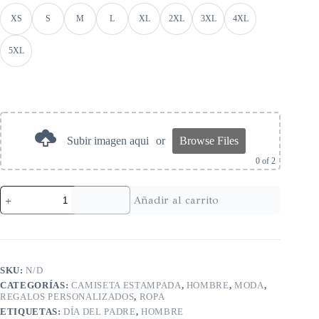
XS
S
M
L
XL
2XL
3XL
4XL
5XL
Subir imagen aqui
or
Browse Files
0
of 2
Añadir al carrito
SKU:
N/D
CATEGORÍAS:
CAMISETA ESTAMPADA
,
HOMBRE
,
MODA
,
REGALOS PERSONALIZADOS
,
ROPA
ETIQUETAS:
DÍA DEL PADRE
,
HOMBRE