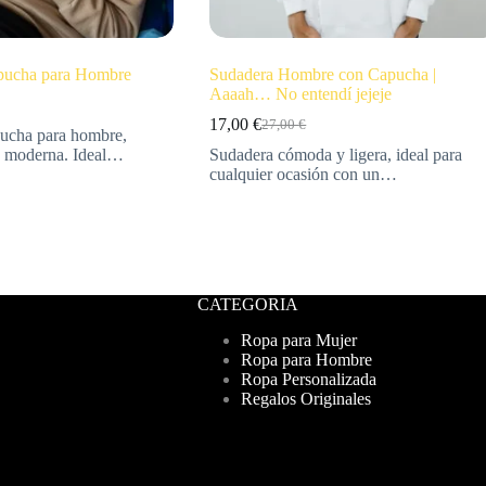
pucha para Hombre
Sudadera Hombre con Capucha |
Aaaah… No entendí jejeje
17,00
€
27,00
€
pucha para hombre,
y moderna. Ideal…
Sudadera cómoda y ligera, ideal para
cualquier ocasión con un…
CATEGORIA
Ropa para Mujer
Ropa para Hombre
Ropa Personalizada
Regalos Originales