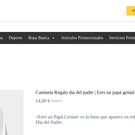
V
na
Deporte
Ropa Basica
Artículos Promocionales
Servicios Pre
Camiseta Regalo dia del padre | Eres un papá genial
14,00
€
18,00
€
«Eres un Papá Genial» es la frase que aparece en est
Día del Padre.