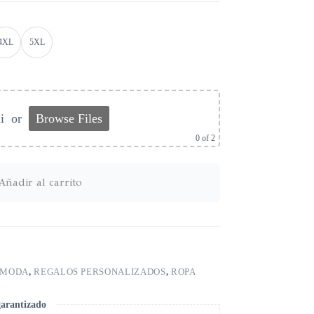
4XL
5XL
i
or
Browse Files
0
of 2
Añadir al carrito
MODA
,
REGALOS PERSONALIZADOS
,
ROPA
garantizado