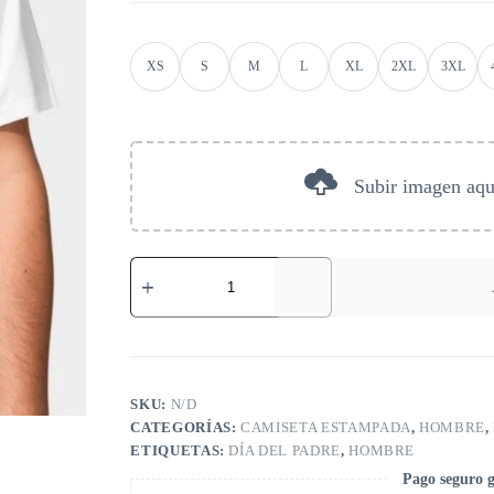
XS
S
M
L
XL
2XL
3XL
Subir imagen aqu
SKU:
N/D
CATEGORÍAS:
CAMISETA ESTAMPADA
,
HOMBRE
,
ETIQUETAS:
DÍA DEL PADRE
,
HOMBRE
Pago seguro 