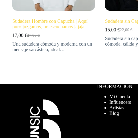
Sudadera Hombre con Capucha | Aquí
Sudadera sin Ca
puro juzgamos, no escuchamos jajaja
15,00
€
22,00
€
17,00
€
27,00
€
Sudadera sin ca
Una sudadera cómoda y moderna con un
cómoda, cálida 
mensaje sarcástico, ideal…
INFORMACIÓN
Mi Cuenta
Influencers
Artistas
Blog