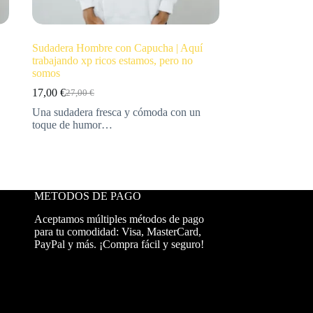
Sudadera Hombre con Capucha | Aquí
trabajando xp ricos estamos, pero no
somos
17,00
€
27,00
€
Una sudadera fresca y cómoda con un
toque de humor…
METODOS DE PAGO
Aceptamos múltiples métodos de pago
para tu comodidad: Visa, MasterCard,
PayPal y más. ¡Compra fácil y seguro!