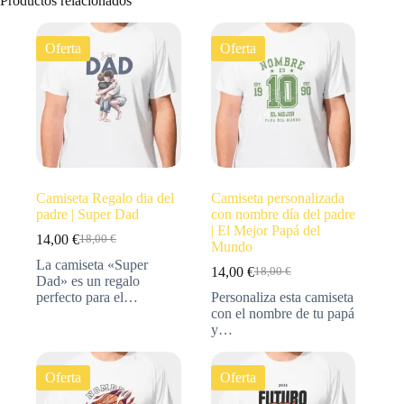
Productos relacionados
Oferta
Oferta
Camiseta Regalo dia del
Camiseta personalizada
padre | Super Dad
con nombre día del padre
| El Mejor Papá del
14,00
€
18,00
€
Mundo
La camiseta «Super
14,00
€
18,00
€
Dad» es un regalo
perfecto para el…
Personaliza esta camiseta
con el nombre de tu papá
y…
Oferta
Oferta