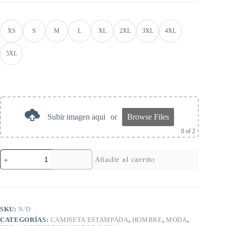
XS
S
M
L
XL
2XL
3XL
4XL
5XL
Subir imagen aqui
or
Browse Files
0
of 2
Añadir al carrito
SKU:
N/D
CATEGORÍAS:
CAMISETA ESTAMPADA
,
HOMBRE
,
MODA
,