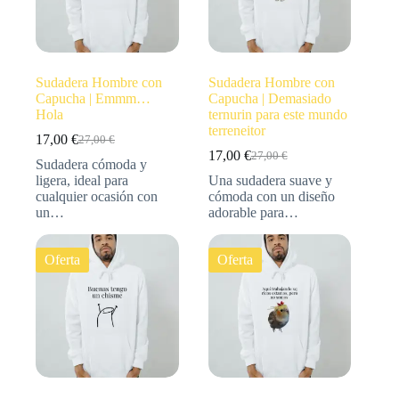
Sudadera Hombre con
Sudadera Hombre con
Capucha | Emmm…
Capucha | Demasiado
Hola
ternurin para este mundo
terreneitor
17,00
€
27,00
€
17,00
€
27,00
€
Sudadera cómoda y
ligera, ideal para
Una sudadera suave y
cualquier ocasión con
cómoda con un diseño
un…
adorable para…
Oferta
Oferta