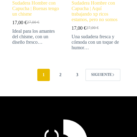
Sudadera Hombre con
Sudadera Hombre con
Capucha | Buenas tengo
Capucha | Aquí
un chisme
trabajando xp ricos
estamos, pero no somos
17,00
€
27,00
€
17,00
€
27,00
€
Ideal para los amantes
del chisme, con un
Una sudadera fresca y
diseño fresco…
cómoda con un toque de
humor…
1
2
3
SIGUIENTE