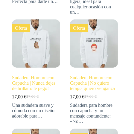
Perfecta para darte un…
ligera, ideal para
cualquier ocasión con
un…
Oferta
Oferta
Sudadera Hombre con
Sudadera Hombre con
Capucha | Nunca dejes
Capucha | No quiero
de brillar o te pego!
terapia quiero venganza
17,00
€
17,00
€
27,00
€
27,00
€
Una sudadera suave y
Sudadera para hombre
cómoda con un diseño
con capucha y un
adorable para…
mensaje contundente:
«No…