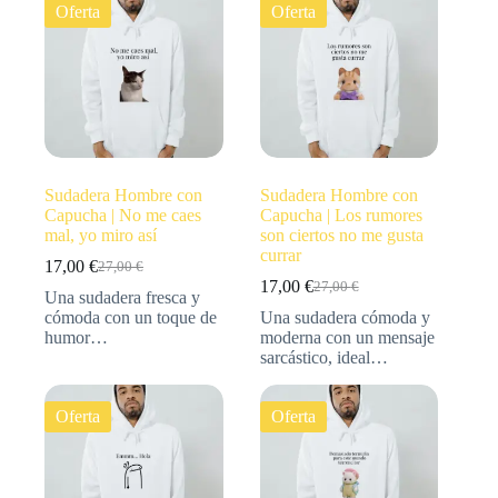
Oferta
Oferta
Sudadera Hombre con
Sudadera Hombre con
Capucha | No me caes
Capucha | Los rumores
mal, yo miro así
son ciertos no me gusta
currar
17,00
€
27,00
€
17,00
€
27,00
€
Una sudadera fresca y
cómoda con un toque de
Una sudadera cómoda y
humor…
moderna con un mensaje
sarcástico, ideal…
Oferta
Oferta