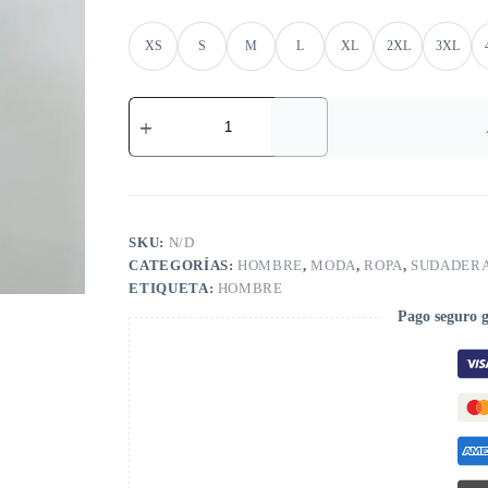
XS
S
M
L
XL
2XL
3XL
SKU:
N/D
CATEGORÍAS:
HOMBRE
,
MODA
,
ROPA
,
SUDADERA
ETIQUETA:
HOMBRE
Pago seguro 