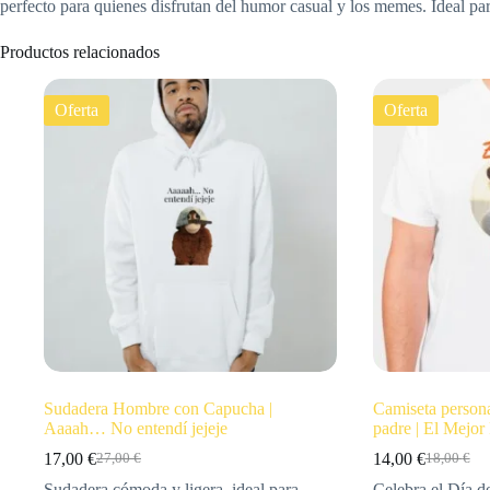
perfecto para quienes disfrutan del humor casual y los memes. Ideal para
Productos relacionados
Oferta
Oferta
Sudadera Hombre con Capucha |
Camiseta persona
Aaaah… No entendí jejeje
padre | El Mejor
17,00
€
14,00
€
27,00
€
18,00
€
Sudadera cómoda y ligera, ideal para
Celebra el Día d