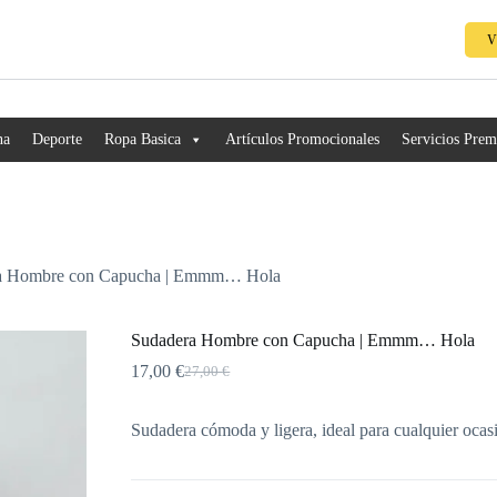
V
na
Deporte
Ropa Basica
Artículos Promocionales
Servicios Pre
a Hombre con Capucha | Emmm… Hola
Sudadera Hombre con Capucha | Emmm… Hola
17,00
€
27,00
€
Sudadera cómoda y ligera, ideal para cualquier oca