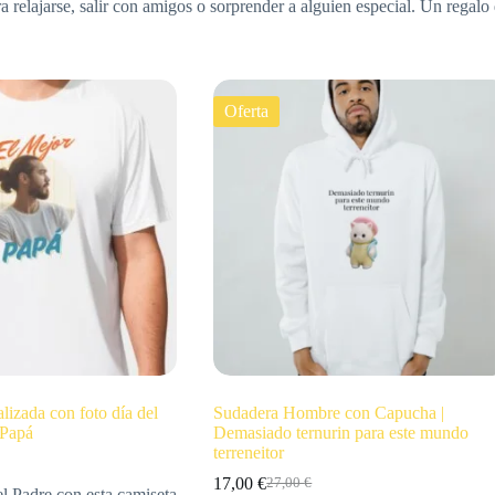
 relajarse, salir con amigos o sorprender a alguien especial. Un regalo 
Oferta
lizada con foto día del
Sudadera Hombre con Capucha |
 Papá
Demasiado ternurin para este mundo
terreneitor
17,00
€
27,00
€
el Padre con esta camiseta