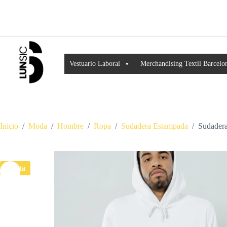
Vestuario Laboral
Merchandising Textil Barcelo
Inicio
/
Moda
/
Hombre
/
Ropa
/
Sudadera Estampada
/
Sudader
Oferta