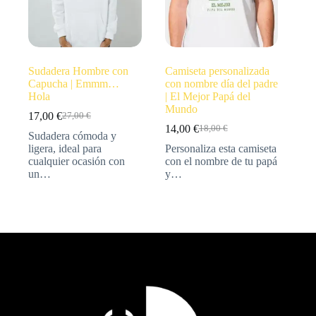
Sudadera Hombre con
Camiseta personalizada
Capucha | Emmm…
con nombre día del padre
Hola
| El Mejor Papá del
Mundo
17,00
€
27,00
€
14,00
€
18,00
€
Sudadera cómoda y
ligera, ideal para
Personaliza esta camiseta
cualquier ocasión con
con el nombre de tu papá
un…
y…