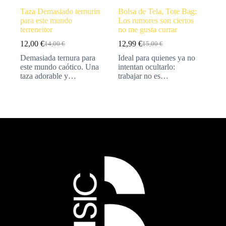
Taza Demasiado ternurin
Bolsa de Tela, Tote Bag:
para este mundo
Los rumores son ciertos
terreneitor
no me gusta currar
12,00
€
12,99
€
14,00
€
15,00
€
Demasiada ternura para
Ideal para quienes ya no
este mundo caótico. Una
intentan ocultarlo:
taza adorable y…
trabajar no es…