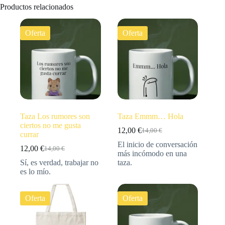
Productos relacionados
Oferta
Oferta
Taza Los rumores son
Taza Emmm… Hola
ciertos no me gusta
12,00
€
14,00
€
currar
El inicio de conversación
12,00
€
14,00
€
más incómodo en una
Sí, es verdad, trabajar no
taza.
es lo mío.
Oferta
Oferta