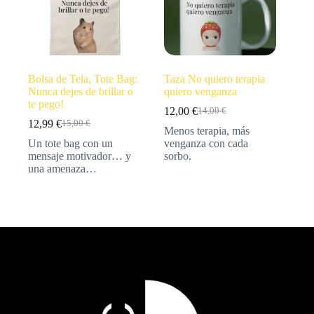
Bolsa de Tela, Tote Bag:
Taza No quiero terapia
Nunca dejes de brillar o
quiero venganza
te pego!
12,00
€
14,00
€
12,99
€
15,00
€
Menos terapia, más
Un tote bag con un
venganza con cada
mensaje motivador… y
sorbo.
una amenaza…