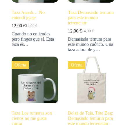
Taza Aaaah… No
Taza Demasiado ternurin
entendí jejeje
para este mundo
terreneitor
12,00
€
14,00
€
12,00
€
14,00
€
Cuando no entiendes
pero finges que sí. Esta
Demasiada ternura para
taza es…
este mundo caótico. Una
taza adorable y…
Oferta
Oferta
Taza Los rumores son
Bolsa de Tela, Tote Bag:
ciertos no me gusta
Demasiado ternurin para
currar
este mundo terreneitor