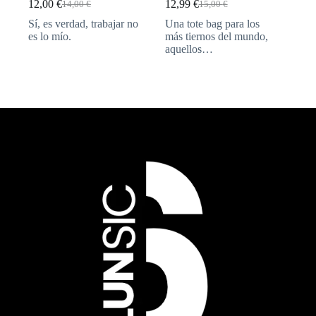
12,00
€
12,99
€
14,00
€
15,00
€
Sí, es verdad, trabajar no
Una tote bag para los
es lo mío.
más tiernos del mundo,
aquellos…