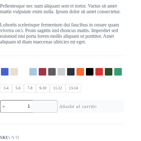
Pellentesque nec nam aliquam sem et tortor. Varius sit amet
mattis vulputate enim nulla. Ipsum dolor sit amet consectetur.
Lobortis scelerisque fermentum dui faucibus in ornare quam
viverra orci. Proin sagittis nisl rhoncus mattis. Imperdiet sed
euismod nisi porta lorem mollis aliquam ut porttitor. Amet
aliquam id diam maecenas ultricies mi eget.
3-4
5-6
7-8
9-10
11-12
13-14
Añadir al carrito
SKU:
N/D