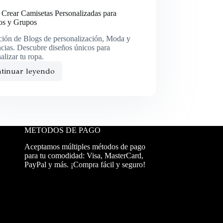
Crear Camisetas Personalizadas para
os y Grupos
ción de Blogs de personalización, Moda y
cias. Descubre diseños únicos para
alizar tu ropa.
tinuar leyendo
METODOS DE PAGO
Aceptamos múltiples métodos de pago
para tu comodidad: Visa, MasterCard,
PayPal y más. ¡Compra fácil y seguro!